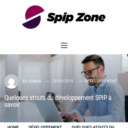
Skip
to
content
Primary
Menu
BY
ADMIN
13/05/2019
DÉVELOPPEMENT
Quelques atouts du développement SPIP à
savoir
HOME
DÉVELOPPEMENT
QUELQUES ATOUTS DU